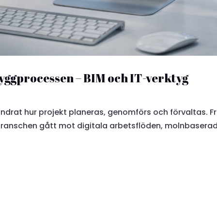
 byggprocessen – BIM och IT-verktyg
ändrat hur projekt planeras, genomförs och förvaltas. F
anschen gått mot digitala arbetsflöden, molnbasera